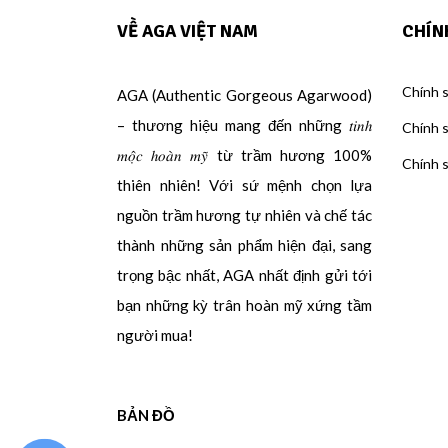
VỀ AGA VIỆT NAM
CHÍN
Chính s
AGA (Authentic Gorgeous Agarwood)
– thương hiệu mang đến những 𝑡𝑖𝑛ℎ
Chính 
𝑚𝑜̣̂𝑐 ℎ𝑜𝑎̀𝑛 𝑚𝑦̃ từ trầm hương 100%
Chính 
thiên nhiên! Với sứ mệnh chọn lựa
nguồn trầm hương tự nhiên và chế tác
thành những sản phẩm hiện đại, sang
trọng bậc nhất, AGA nhất định gửi tới
bạn những kỳ trân hoàn mỹ xứng tầm
người mua!
BẢN ĐỒ