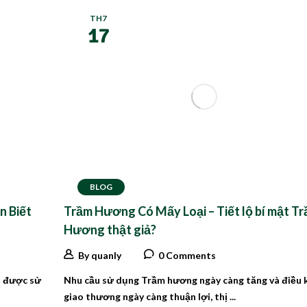
TH7
17
BLOG
n Biết
Trầm Hương Có Mấy Loại – Tiết lộ bí mật T
Hương thật giả?
By quanly
0 Comments
à được sử
Nhu cầu sử dụng Trầm hương ngày càng tăng và điều 
giao thương ngày càng thuận lợi, thị ...