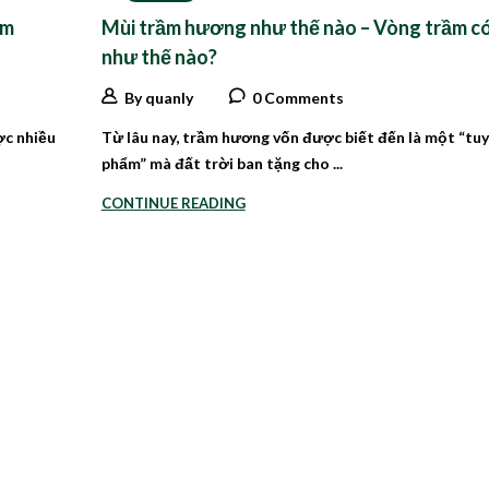
ầm
Mùi trầm hương như thế nào – Vòng trầm có
như thế nào?
By quanly
0 Comments
ợc nhiều
Từ lâu nay, trầm hương vốn được biết đến là một “tu
phẩm” mà đất trời ban tặng cho ...
CONTINUE READING