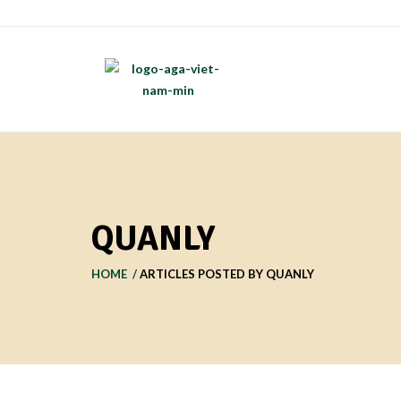
0917.189.933
Địa chỉ: 64 Hàng Quạt, Hoàn Kiếm, Hà Nộ
GIỚI THIỆU
VÒNG T
BLOG
LIÊN HỆ
QUANLY
HOME
ARTICLES POSTED BY QUANLY