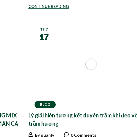
CONTINUE READING
TH7
17
BLOG
G MIX
Lý giải hiện tượng kết duyên trầm khi đeo v
MẮN CẢ
trầm hương
By quanly
0 Comments