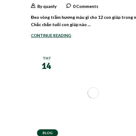
By quanly
0 Comments
Đeo vòng trầm hương màu gì cho 12 con giáp trong 
Chắc chắn tuổi con giáp nào ...
CONTINUE READING
TH7
14
BLOG