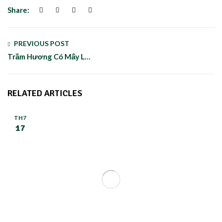
Share:
PREVIOUS POST
Trầm Hương Có Mấy Loại – Tiết lộ bí mật Trầm Hương thật giả?
RELATED ARTICLES
TH7
17