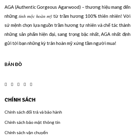
AGA (Authentic Gorgeous Agarwood) – thương hiệu mang đến
những 𝑡𝑖𝑛ℎ 𝑚𝑜̣̂𝑐 ℎ𝑜𝑎̀𝑛 𝑚𝑦̃ từ trầm hương 100% thiên nhiên! Với
sứ mệnh chọn lựa nguồn trầm hương tự nhiên và chế tác thành
những sản phẩm hiện đại, sang trọng bậc nhất, AGA nhất định
gửi tới bạn những kỳ trân hoàn mỹ xứng tầm người mua!
BẢN ĐỒ
CHÍNH SÁCH
Chính sách đổi trả và bảo hành
Chính sách bảo mật thông tin
Chính sách vận chuyển