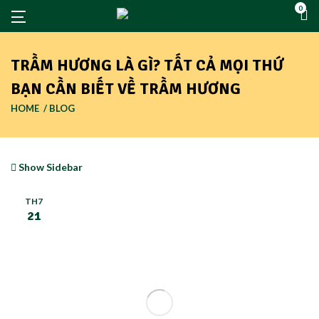
0
TRẦM HƯƠNG LÀ GÌ? TẤT CẢ MỌI THỨ
BẠN CẦN BIẾT VỀ TRẦM HƯƠNG
HOME
BLOG
Show Sidebar
TH7
21